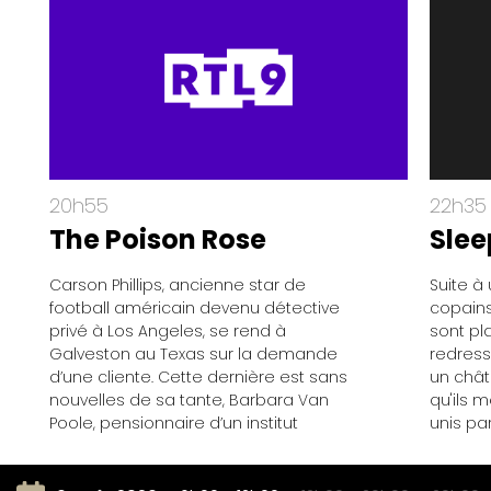
20h55
22h35
The Poison Rose
Slee
Carson Phillips, ancienne star de
Suite à
football américain devenu détective
copains
privé à Los Angeles, se rend à
sont p
Galveston au Texas sur la demande
redress
d’une cliente. Cette dernière est sans
un chât
nouvelles de sa tante, Barbara Van
qu'ils m
Poole, pensionnaire d’un institut
unis pa
psychiatrique. Au cours de son
l'heure
enquête, Carson découvre cette ville