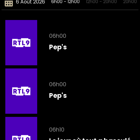
est régie par les mensonges et la
6 Août 2026
6h00 - 12h00
12h00 - 20h00
20h00 
manipulation.
06h00
Pep's
06h00
Pep's
06h10